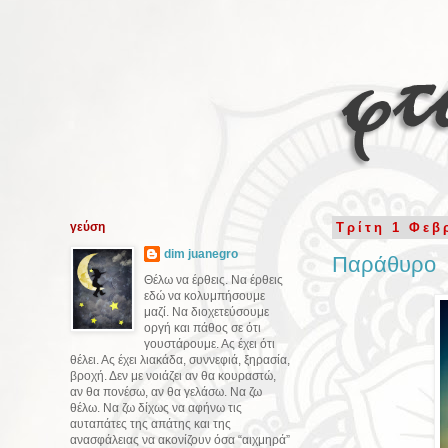
γεύση
Τρίτη 1 Φεβ
dim juanegro
Παράθυρο
Θέλω να έρθεις. Να έρθεις
εδώ να κολυμπήσουμε
μαζί. Να διοχετεύσουμε
οργή και πάθος σε ότι
γουστάρουμε. Ας έχει ότι
θέλει. Ας έχει λιακάδα, συννεφιά, ξηρασία,
βροχή. Δεν με νοιάζει αν θα κουραστώ,
αν θα πονέσω, αν θα γελάσω. Να ζω
θέλω. Να ζω δίχως να αφήνω τις
αυταπάτες της απάτης και της
ανασφάλειας να ακονίζουν όσα “αιχμηρά”