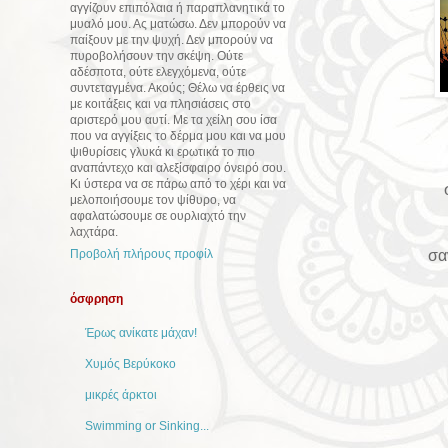
αγγίζουν επιπόλαια ή παραπλανητικά το
μυαλό μου. Ας ματώσω. Δεν μπορούν να
παίξουν με την ψυχή. Δεν μπορούν να
πυροβολήσουν την σκέψη. Ούτε
αδέσποτα, ούτε ελεγχόμενα, ούτε
συντεταγμένα. Ακούς; Θέλω να έρθεις να
με κοιτάξεις και να πλησιάσεις στο
αριστερό μου αυτί. Με τα χείλη σου ίσα
που να αγγίξεις το δέρμα μου και να μου
ψιθυρίσεις γλυκά κι ερωτικά το πιο
αναπάντεχο και αλεξίσφαιρο όνειρό σου.
Κι ύστερα να σε πάρω από το χέρι και να
μελοποιήσουμε τον ψίθυρο, να
αφαλατώσουμε σε ουρλιαχτό την
λαχτάρα.
σα
Προβολή πλήρους προφίλ
όσφρηση
Έρως ανίκατε μάχαν!
Χυμός Βερύκοκο
μικρές άρκτοι
Swimming or Sinking...