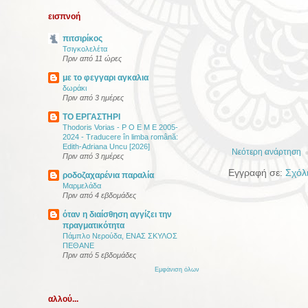
εισπνοή
πιτσιρίκος
Τσιγκολελέτα
Πριν από 11 ώρες
με το φεγγαρι αγκαλια
δωράκι
Πριν από 3 ημέρες
ΤΟ ΕΡΓΑΣΤΗΡΙ
Thodoris Vorias - P O E M E 2005-
2024 - Traducere în limba română:
Edith-Adriana Uncu [2026]
Νεότερη ανάρτηση
Πριν από 3 ημέρες
Εγγραφή σε:
Σχόλ
ροδοζαχαρένια παραλία
Μαρμελάδα
Πριν από 4 εβδομάδες
όταν η διαίσθηση αγγίζει την
πραγματικότητα
Πάμπλο Νερούδα, ΕΝΑΣ ΣΚΥΛΟΣ
ΠΕΘΑΝΕ
Πριν από 5 εβδομάδες
Εμφάνιση όλων
αλλού...