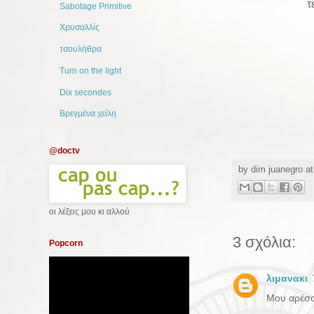
τ
Sabotage Primitive
Χρυσαλλίς
τσουλήθρα
Turn on the light
Dix secondes
Βρεγμένα χείλη
@doctv
by
dim juanegro
a
οι λέξεις μου κι αλλού
3 σχόλια:
Popcorn
λιμανακι
Μου αρέσο