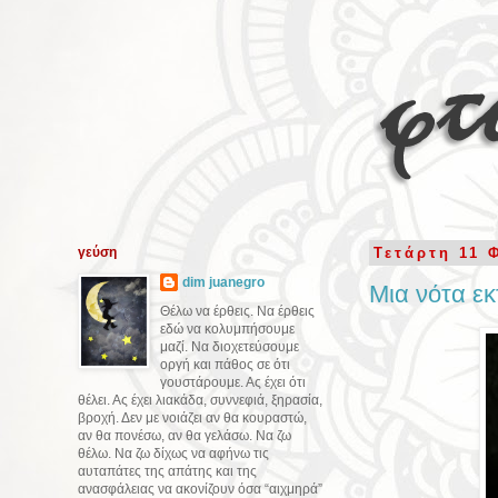
γεύση
Τετάρτη 11 
dim juanegro
Μια νότα εκ
Θέλω να έρθεις. Να έρθεις
εδώ να κολυμπήσουμε
μαζί. Να διοχετεύσουμε
οργή και πάθος σε ότι
γουστάρουμε. Ας έχει ότι
θέλει. Ας έχει λιακάδα, συννεφιά, ξηρασία,
βροχή. Δεν με νοιάζει αν θα κουραστώ,
αν θα πονέσω, αν θα γελάσω. Να ζω
θέλω. Να ζω δίχως να αφήνω τις
αυταπάτες της απάτης και της
ανασφάλειας να ακονίζουν όσα “αιχμηρά”