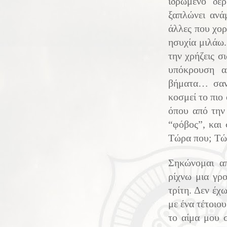
ιδρωμένο δέρ
ξαπλώνει ανά
άλλες που χορ
ησυχία μιλάω.
την χρήζεις σ
υπόκρουση α
βήματα… σαν 
κοσμεί το πιο
όπου από την 
“φόβος”, και
Τώρα που; Τώ
Σηκώνομαι απ
ρίχνω μια γρο
τρίτη. Δεν έ
με ένα τέτοιο
το αίμα μου 