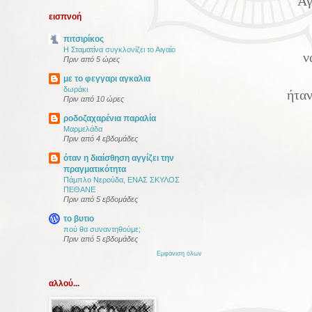
Αγ
εισπνοή
πιτσιρίκος
Η Σταματίνα συγκλονίζει το Αιγαίο
ν
Πριν από 5 ώρες
με το φεγγαρι αγκαλια
δωράκι
ήταν
Πριν από 10 ώρες
ροδοζαχαρένια παραλία
Μαρμελάδα
Πριν από 4 εβδομάδες
όταν η διαίσθηση αγγίζει την
πραγματικότητα
Πάμπλο Νερούδα, ΕΝΑΣ ΣΚΥΛΟΣ
ΠΕΘΑΝΕ
Πριν από 5 εβδομάδες
το βυτιο
πού θα συναντηθούμε;
Πριν από 5 εβδομάδες
Εμφάνιση όλων
αλλού...