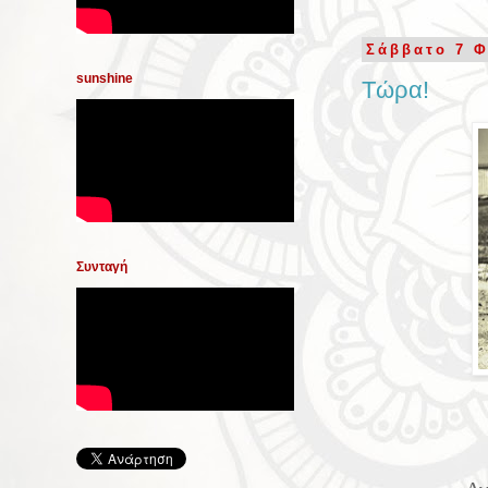
Σάββατο 7 
sunshine
Τώρα!
Συνταγή