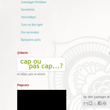
Sabotage Primitive
Χρυσαλλίς
τσουλήθρα
Turn on the light
Dix secondes
Βρεγμένα χείλη
@doctv
οι λέξεις μου κι αλλού
Popcorn
by
dim juanegro
a