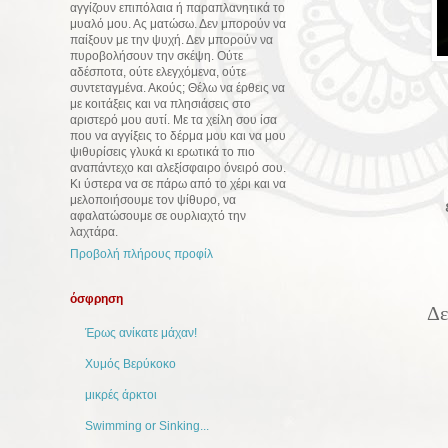
αγγίζουν επιπόλαια ή παραπλανητικά το
μυαλό μου. Ας ματώσω. Δεν μπορούν να
παίξουν με την ψυχή. Δεν μπορούν να
πυροβολήσουν την σκέψη. Ούτε
αδέσποτα, ούτε ελεγχόμενα, ούτε
συντεταγμένα. Ακούς; Θέλω να έρθεις να
με κοιτάξεις και να πλησιάσεις στο
αριστερό μου αυτί. Με τα χείλη σου ίσα
που να αγγίξεις το δέρμα μου και να μου
ψιθυρίσεις γλυκά κι ερωτικά το πιο
αναπάντεχο και αλεξίσφαιρο όνειρό σου.
Κι ύστερα να σε πάρω από το χέρι και να
μελοποιήσουμε τον ψίθυρο, να
αφαλατώσουμε σε ουρλιαχτό την
λαχτάρα.
Προβολή πλήρους προφίλ
όσφρηση
Δε
Έρως ανίκατε μάχαν!
Χυμός Βερύκοκο
μικρές άρκτοι
Swimming or Sinking...