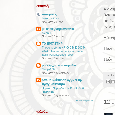
εισπνοή
Ξύπνη
όλα α
πιτσιρίκος
Τσιγκολελέτα
με έν
Πριν από 7 ώρες
ενός φ
με το φεγγαρι αγκαλια
δωράκι
Πριν από 3 ημέρες
Ξύπνη
ΤΟ ΕΡΓΑΣΤΗΡΙ
Πάλι;
Thodoris Vorias - P O E M E 2005-
2024 - Traducere în limba română:
Edith-Adriana Uncu [2026]
Πάλι.
Πριν από 3 ημέρες
ροδοζαχαρένια παραλία
Μαρμελάδα
Πριν από 4 εβδομάδες
by
dim 
όταν η διαίσθηση αγγίζει την
πραγματικότητα
Πάμπλο Νερούδα, ΕΝΑΣ ΣΚΥΛΟΣ
ΠΕΘΑΝΕ
Πριν από 5 εβδομάδες
12 σ
Εμφάνιση όλων
αλλού...