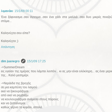
λιμανάκι
15/1/09 00:11
Ένα ξάφνιασμα..σαν άγγιγμα...σαν ένα χάδι στα μαλλιά...σαν δυο μικρές πινεζο
στόμα...
Καληνύχτα σου είπα?
Καληνύχτα ;)
Απάντηση
dim juanegro
15/1/09 17:25
->SummerDream
εις υγείαν της ημέρας που λάμπει λοιπόν... κι ας μην είναι ολόκληρη... ας έναι μερ
της... Καλό μεσημέρι.
->Νεράιδα της βροχής
σε μια καμπύλη του λαιμού
εκεί να ξεκουράζομαι
από εκεί να ρεμβάζω
να κουλουριάζομαι ανάμεσα στους πόρους
και να ζεσταίνομαι
καθώς γέρνει το κεφάλι, απαλά.