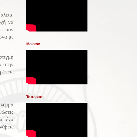
άλεια,
υχή να
ύω σαν
ογα με
Molotov
στιγμή
α στην
ρέφεις
Το κορίτσι
βλέμμα
θώσεις
κα ένα
λάβεις