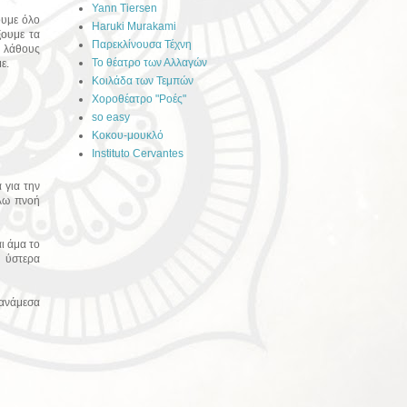
Yann Tiersen
ουμε όλο
Haruki Murakami
ξουμε τα
Παρεκλίνουσα Τέχνη
υ λάθους
Το θέατρο των Αλλαγών
ε.
Κοιλάδα των Τεμπών
Χοροθέατρο "Ροές"
so easy
Kοκου-μουκλό
Instituto Cervantes
 για την
έλω πνοή
ι άμα το
 ύστερα
 ανάμεσα