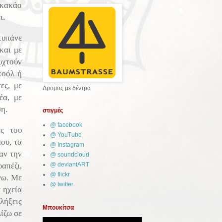
 κακάο
ι.
τυπάνε
και με
υχτούν
κοόλ ή
ες, με
Δρομος με δέντρα
έα, με
ση.
στιγμές
@ facebook
ες του
@ YouTube
ου, τα
@ Instagram
αν την
@ soundcloud
απέζι,
@ deviantART
@ flickr
νω. Με
@ twitter
α ηχεία
αλήξεις
Μπουκίτσα
ίζω σε