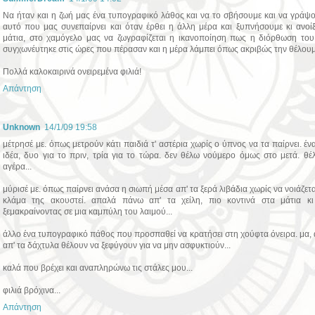
Να ήταν και η ζωή μας ένα τυπογραφικό λάθος και να το σβήσουμε και να γράψ
αυτό που μας συνεπαίρνει και όταν έρθει η άλλη μέρα και ξυπνήσουμε κι ανοί
μάτια, στο χαμόγελο μας να ζωγραφίζεται η ικανοποίηση πως η διόρθωση το
συγχωνέυτηκε στις ώρες που πέρασαν και η μέρα λάμπει όπως ακριβώς την θέλουμ
Πολλά καλοκαιρινά ονειρεμένα φιλιά!
Απάντηση
Unknown
14/1/09 19:58
μέτρησέ με. όπως μετρούν κάτι παιδιά τ' αστέρια χωρίς ο ύπνος να τα παίρνει. ένα
ιδέα, δυο για το πριν, τρία για το τώρα. δεν θέλω νούμερο όμως στο μετά. θ
αγέρα...
μύρισέ με. όπως παίρνει ανάσα η σιωπή μέσα απ' τα ξερά λιβάδια χωρίς να νοιάζετα
κλάμα της ακουστεί. απαλά πάνω απ' τα χείλη, πιο κοντινά στα μάτια κι
ξεμακραίνοντας σε μια καμπύλη του λαιμού...
άλλο ένα τυπογραφικό πάθος που προσπαθεί να κρατήσει στη χούφτα όνειρα. μα,
απ' τα δάχτυλα θέλουν να ξεφύγουν για να μην ασφυκτιούν...
καλά που βρέχει και αναπληρώνω τις στάλες μου...
φιλιά βρόχινα...
Απάντηση