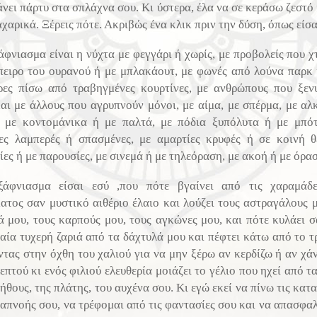
άνει πάρτυ στα σπλάχνα σου. Κι ύστερα, έλα να σε κεράσω ζεστό
χαρικά. Ξέρεις πότε. Ακριβώς ένα κλικ πριν την δύση, όπως είσα
άφνιασμα είναι η νύχτα με φεγγάρι ή χωρίς, με προβολείς που χ
πειρο του ουρανού ή με μπλακάουτ, με φωνές από λούνα παρκ 
ρες πίσω από τραβηγμένες κουρτίνες, με ανθρώπους που ξεν
και με άλλους που αγρυπνούν μόνοι, με αίμα, με σπέρμα, με αλ
, με κοντομάνικα ή με παλτά, με πόδια ξυπόλυτα ή με μπότ
νες λαμπερές ή σπασμένες, με αμαρτίες κρυφές ή σε κοινή θ
ες ή με παρουσίες, με σινεμά ή με τηλεόραση, με ακοή ή με όρα
άφνιασμα είσαι εσύ ,που πότε βγαίνει από τις χαραμάδ
ατος σαν μυστικό αιθέριο έλαιο και λούζει τους αστραγάλους μ
ά μου, τους καρπούς μου, τους αγκώνες μου, και πότε κυλάει σ
ταία τυχερή ζαριά από τα δάχτυλά μου και πέφτει κάτω από το τρ
ντας στην όχθη του χαλιού για να μην ξέρω αν κερδίζω ή αν χά
επτού κι ενός φιλιού ελευθερία μοιάζει το γέλιο που ηχεί από τ
ήθους, της πλάτης, του αυχένα σου. Κι εγώ εκεί να πίνω τις κατ
ναπνοής σου, να τρέφομαι από τις φαντασίες σου και να απασφαλ