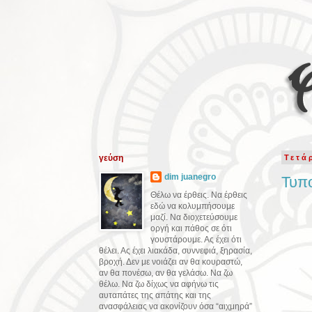
γεύση
Τετά
dim juanegro
Τυπ
Θέλω να έρθεις. Να έρθεις
εδώ να κολυμπήσουμε
μαζί. Να διοχετεύσουμε
οργή και πάθος σε ότι
γουστάρουμε. Ας έχει ότι
θέλει. Ας έχει λιακάδα, συννεφιά, ξηρασία,
βροχή. Δεν με νοιάζει αν θα κουραστώ,
αν θα πονέσω, αν θα γελάσω. Να ζω
θέλω. Να ζω δίχως να αφήνω τις
αυταπάτες της απάτης και της
ανασφάλειας να ακονίζουν όσα “αιχμηρά”