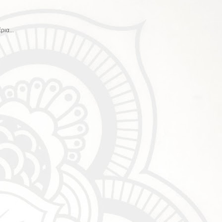
ρια...