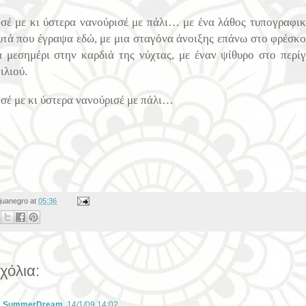
σέ με κι ύστερα νανούρισέ με πάλι… με ένα λάθος τυπογραφικ
υτά που έγραψα εδώ, με μια σταγόνα άνοιξης επάνω στο φρέσκο 
α μεσημέρι στην καρδιά της νύχτας, με έναν ψίθυρο στο περί
ιλιού.
σέ με κι ύστερα νανούρισέ με πάλι…
juanegro
at
05:36
χόλια:
SummerDream
14/1/09 14:02