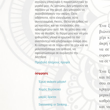
αγγίζουν επιπόλαια ή παραπλανητικά το
μυαλό μου. Ας ματώσω. Δεν μπορούν να
παίξουν με την ψυχή. Δεν μπορούν να
πυροβολήσουν την σκέψη. Ούτε
αδέσποτα, ούτε ελεγχόμενα, ούτε
συντεταγμένα. Ακούς; Θέλω να έρθεις να
Ένα ξ
με κοιτάξεις και να πλησιάσεις στο
αριστερό μου αυτί. Με τα χείλη σου ίσα
βιώνε
που να αγγίξεις το δέρμα μου και να μου
χέρι 
ψιθυρίσεις γλυκά κι ερωτικά το πιο
αναπάντεχο και αλεξίσφαιρο όνειρό σου.
άκρη τ
Κι ύστερα να σε πάρω από το χέρι και να
να σε
μελοποιήσουμε τον ψίθυρο, να
αφαλατώσουμε σε ουρλιαχτό την
ουρανό
λαχτάρα.
να σε 
Προβολή πλήρους προφίλ
Ένα ξ
όσφρηση
και πό
Έρως ανίκατε μάχαν!
σου σ
κρυμμ
Χυμός Βερύκοκο
μερικέ
μικρές άρκτοι
καθρέ
Swimming or Sinking...
και ν