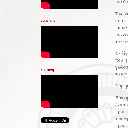
μια ύ
Ένα ξ
που π
sunshine
παραλ
σύννε
τον άν
Σε λί
που η
γλώσσ
Συνταγή
το κεφ
Μην μ
Ξύπνη
ένα τ
προσπ
τυπογ
προσπα