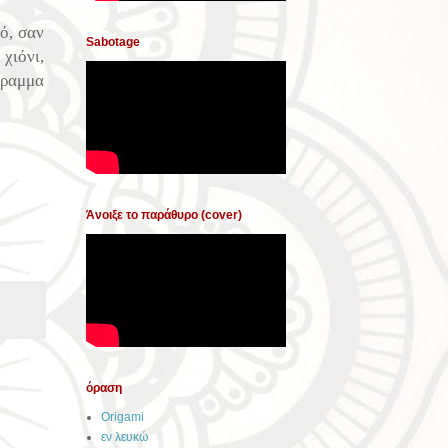
ό, σαν
Sabotage
χιόνι,
γραμμα
Άνοιξε το παράθυρο (cover)
όραση
Origami
εν λευκώ