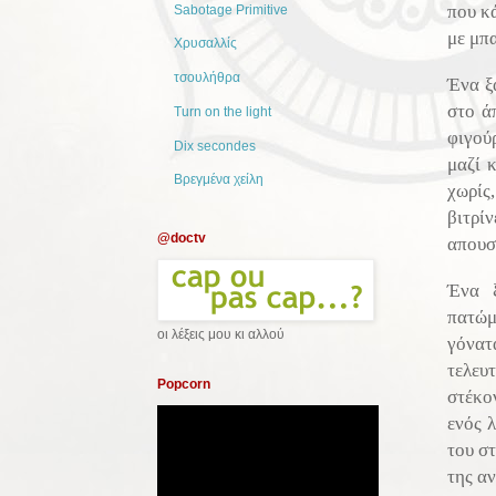
που κ
Sabotage Primitive
με μπα
Χρυσαλλίς
τσουλήθρα
Ένα ξ
στο ά
Turn on the light
φιγού
Dix secondes
μαζί 
Βρεγμένα χείλη
χωρίς
βιτρί
@doctv
απουσί
Ένα ξ
πατώμ
οι λέξεις μου κι αλλού
γόνατ
τελευ
Popcorn
στέκο
ενός λ
του στ
της α