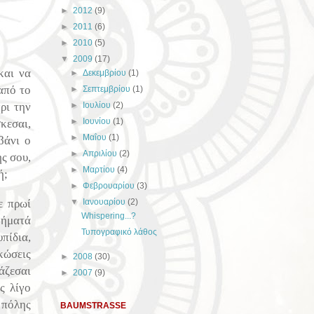
►
2012
(9)
►
2011
(6)
►
2010
(5)
▼
2009
(17)
και να
►
Δεκεμβρίου
(1)
από το
►
Σεπτεμβρίου
(1)
ρι την
►
Ιουλίου
(2)
►
Ιουνίου
(1)
σκεσαι,
►
Μαΐου
(1)
βάνι ο
►
Απριλίου
(2)
ής σου,
►
Μαρτίου
(4)
ή;
►
Φεβρουαρίου
(3)
ε πρωί
▼
Ιανουαρίου
(2)
Whispering...?
 βήματά
Τυπογραφικό λάθος
πίδια,
κώσεις
►
2008
(30)
ιάζεσαι
►
2007
(9)
ς λίγο
 πόλης
BAUMSTRASSE