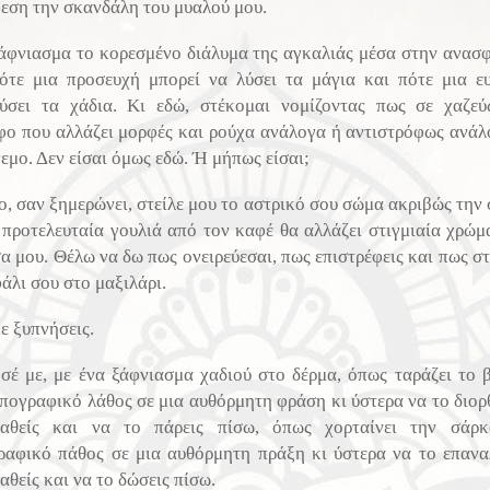
φεση την σκανδάλη του μυαλού μου.
άφνιασμα το κορεσμένο διάλυμα της αγκαλιάς μέσα στην ανασφ
ότε μια προσευχή μπορεί να λύσει τα μάγια και πότε μια ε
ύσει τα χάδια. Κι εδώ, στέκομαι νομίζοντας πως σε χαζε
φο που αλλάζει μορφές και ρούχα ανάλογα ή αντιστρόφως ανάλ
εμο. Δεν είσαι όμως εδώ. Ή μήπως είσαι;
γο, σαν ξημερώνει, στείλε μου το αστρικό σου σώμα ακριβώς την 
 προτελευταία γουλιά από τον καφέ θα αλλάζει στιγμιαία χρώμ
α μου. Θέλω να δω πως ονειρεύεσαι, πως επιστρέφεις και πως στ
άλι σου στο μαξιλάρι.
ε ξυπνήσεις.
σέ με, με ένα ξάφνιασμα χαδιού στο δέρμα, όπως ταράζει το 
υπογραφικό λάθος σε μια αυθόρμητη φράση κι ύστερα να το διορ
αθείς και να το πάρεις πίσω, όπως χορταίνει την σάρ
ραφικό πάθος σε μια αυθόρμητη πράξη κι ύστερα να το επανα
θείς και να το δώσεις πίσω.