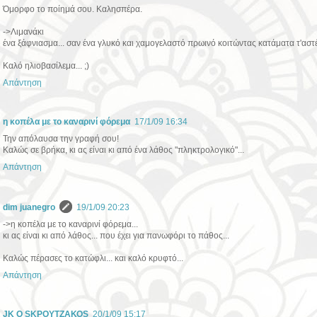
Όμορφο το ποίημά σου. Καλησπέρα.
->Λιμανάκι
ένα ξάφνιασμα... σαν ένα γλυκό και χαμογελαστό πρωινό κοιτώντας κατάματα τ'αστέ
Καλό ηλιοβασίλεμα... ;)
Απάντηση
η κοπέλα με το καναρινί φόρεμα
17/1/09 16:34
Την απόλαυσα την γραφή σου!
Καλώς σε βρήκα, κι ας είναι κι από ένα λάθος "πληκτρολογικό"...
Απάντηση
dim juanegro
19/1/09 20:23
->η κοπέλα με το καναρινί φόρεμα...
κι ας είναι κι από λάθος... που έχει για πανωφόρι το πάθος...
Καλώς πέρασες το κατώφλι... και καλό κρυφτό...
Απάντηση
JK O SΚΡΟΥΤΖΑΚΟS
20/1/09 15:17