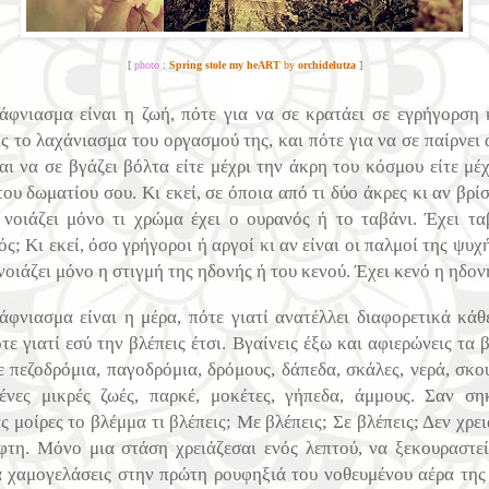
[
photo
:
Spring stole my heART
by
orchidelutza
]
άφνιασμα είναι η ζωή, πότε για να σε κρατάει σε εγρήγορση 
ις το λαχάνιασμα του οργασμού της, και πότε για να σε παίρνει 
και να σε βγάζει βόλτα είτε μέχρι την άκρη του κόσμου είτε μέχ
ου δωματίου σου. Κι εκεί, σε όποια από τι δύο άκρες κι αν βρί
 νοιάζει μόνο τι χρώμα έχει ο ουρανός ή το ταβάνι. Έχει τα
ς; Κι εκεί, όσο γρήγοροι ή αργοί κι αν είναι οι παλμοί της ψυχ
νοιάζει μόνο η στιγμή της ηδονής ή του κενού. Έχει κενό η ηδον
άφνιασμα είναι η μέρα, πότε γιατί ανατέλλει διαφορετικά κάθ
τε γιατί εσύ την βλέπεις έτσι. Βγαίνεις έξω και αφιερώνεις τα
ε πεζοδρόμια, παγοδρόμια, δρόμους, δάπεδα, σκάλες, νερά, σκου
ένες μικρές ζωές, παρκέ, μοκέτες, γήπεδα, άμμους. Σαν ση
ς μοίρες το βλέμμα τι βλέπεις; Με βλέπεις; Σε βλέπεις; Δεν χρε
φτη. Μόνο μια στάση χρειάζεσαι ενός λεπτού, να ξεκουραστεί
α χαμογελάσεις στην πρώτη ρουφηξιά του νοθευμένου αέρα της