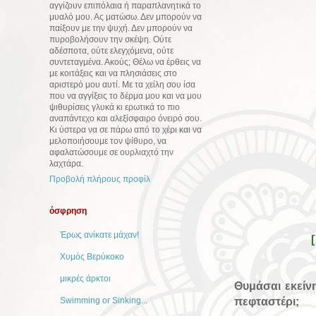
αγγίζουν επιπόλαια ή παραπλανητικά το
μυαλό μου. Ας ματώσω. Δεν μπορούν να
παίξουν με την ψυχή. Δεν μπορούν να
πυροβολήσουν την σκέψη. Ούτε
αδέσποτα, ούτε ελεγχόμενα, ούτε
συντεταγμένα. Ακούς; Θέλω να έρθεις να
με κοιτάξεις και να πλησιάσεις στο
αριστερό μου αυτί. Με τα χείλη σου ίσα
που να αγγίξεις το δέρμα μου και να μου
ψιθυρίσεις γλυκά κι ερωτικά το πιο
αναπάντεχο και αλεξίσφαιρο όνειρό σου.
Κι ύστερα να σε πάρω από το χέρι και να
μελοποιήσουμε τον ψίθυρο, να
αφαλατώσουμε σε ουρλιαχτό την
λαχτάρα.
Προβολή πλήρους προφίλ
όσφρηση
Έρως ανίκατε μάχαν!
Χυμός Βερύκοκο
μικρές άρκτοι
Θυμάσαι εκείν
πεφταστέρι;
Swimming or Sinking...