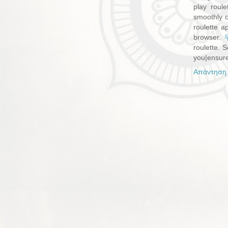
play roule
smoothly o
roulette a
browser.
roulette. 
you|ensure
Απάντηση