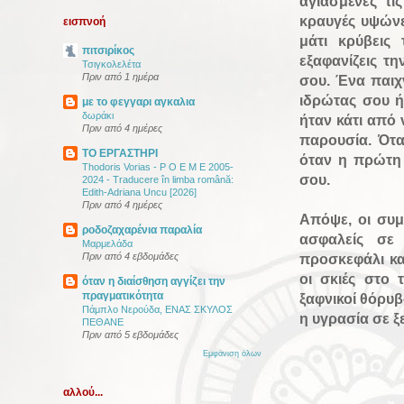
αγιασμένες τι
κραυγές υψώνε
εισπνοή
μάτι κρύβεις
πιτσιρίκος
εξαφανίζεις τ
Τσιγκολελέτα
Πριν από 1 ημέρα
σου. Ένα παιχν
ιδρώτας σου ή
με το φεγγαρι αγκαλια
δωράκι
ήταν κάτι από 
Πριν από 4 ημέρες
παρουσία. Ότα
ΤΟ ΕΡΓΑΣΤΗΡΙ
όταν η πρώτη 
Thodoris Vorias - P O E M E 2005-
σου.
2024 - Traducere în limba română:
Edith-Adriana Uncu [2026]
Πριν από 4 ημέρες
Απόψε, οι συμ
ροδοζαχαρένια παραλία
ασφαλείς σε 
Μαρμελάδα
Πριν από 4 εβδομάδες
προσκεφάλι κα
οι σκιές στο 
όταν η διαίσθηση αγγίζει την
πραγματικότητα
ξαφνικοί θόρυβ
Πάμπλο Νερούδα, ΕΝΑΣ ΣΚΥΛΟΣ
η υγρασία σε ξ
ΠΕΘΑΝΕ
Πριν από 5 εβδομάδες
Εμφάνιση όλων
αλλού...