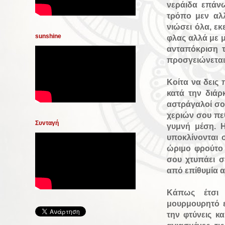
νεράιδα επάν
τρόπο μεν αλλ
νιώσει όλα, εκ
sunshine
φλας αλλά με 
ανταπόκριση 
προσγειώνεται 
Κοίτα να δεις
κατά την διάρ
αστράγαλοί σο
χεριών σου πε
Συνταγή
γυμνή μέση. Η
υποκλίνονται 
ώριμο φρούτο 
σου χτυπάει σ
από επίθυμία α
Κάπως έτσι 
μουρμουρητό ε
την φτύνεις κ