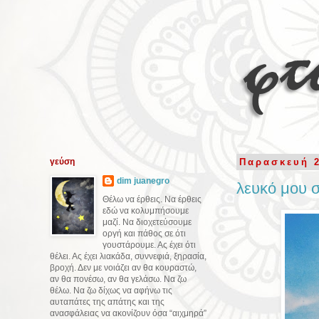
γεύση
Παρασκευή 2
dim juanegro
λευκό μου 
Θέλω να έρθεις. Να έρθεις
εδώ να κολυμπήσουμε
μαζί. Να διοχετεύσουμε
οργή και πάθος σε ότι
γουστάρουμε. Ας έχει ότι
θέλει. Ας έχει λιακάδα, συννεφιά, ξηρασία,
βροχή. Δεν με νοιάζει αν θα κουραστώ,
αν θα πονέσω, αν θα γελάσω. Να ζω
θέλω. Να ζω δίχως να αφήνω τις
αυταπάτες της απάτης και της
ανασφάλειας να ακονίζουν όσα “αιχμηρά”