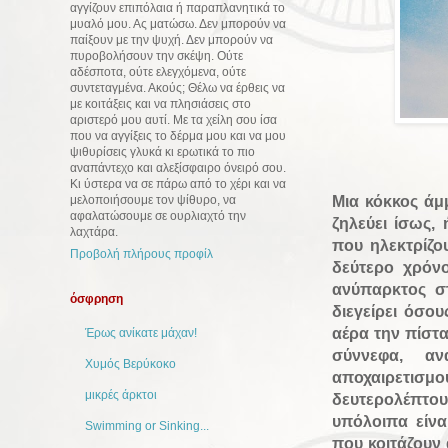
αγγίζουν επιπόλαια ή παραπλανητικά το
μυαλό μου. Ας ματώσω. Δεν μπορούν να
παίξουν με την ψυχή. Δεν μπορούν να
πυροβολήσουν την σκέψη. Ούτε
αδέσποτα, ούτε ελεγχόμενα, ούτε
συντεταγμένα. Ακούς; Θέλω να έρθεις να
με κοιτάξεις και να πλησιάσεις στο
αριστερό μου αυτί. Με τα χείλη σου ίσα
που να αγγίξεις το δέρμα μου και να μου
ψιθυρίσεις γλυκά κι ερωτικά το πιο
αναπάντεχο και αλεξίσφαιρο όνειρό σου.
Κι ύστερα να σε πάρω από το χέρι και να
Μια κόκκος άμ
μελοποιήσουμε τον ψίθυρο, να
αφαλατώσουμε σε ουρλιαχτό την
ζηλεύει ίσως,
λαχτάρα.
που ηλεκτρίζο
Προβολή πλήρους προφίλ
δεύτερο χρόνο
ανύπαρκτος σ
όσφρηση
διεγείρει όσο
αέρα την πίστα
Έρως ανίκατε μάχαν!
σύννεφα, α
Χυμός Βερύκοκο
αποχαιρετισμο
μικρές άρκτοι
δευτερολέπτου 
υπόλοιπα είν
Swimming or Sinking...
που κοιτάζουν