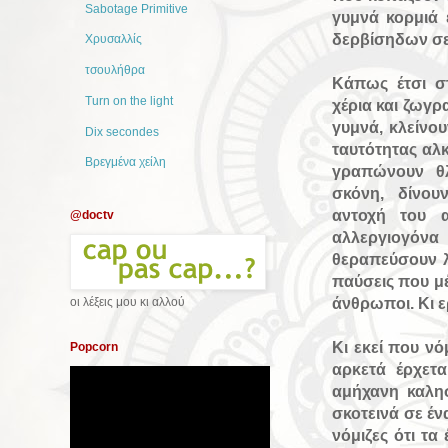
Sabotage Primitive
γυμνά κορμιά 
δερβίσηδων σε 
Χρυσαλλίς
τσουλήθρα
Κάπως έτσι στ
Turn on the light
χέρια και ζωγρ
γυμνά, κλείνου
Dix secondes
ταυτότητας αλκ
Βρεγμένα χείλη
γραπώνουν θλ
σκόνη,
δίνου
αντοχή του 
@doctv
αλλεργιογόνα
θεραπεύσουν λ
παύσεις που μέ
άνθρωποι. Κι ε
οι λέξεις μου κι αλλού
Κι εκεί που νόμ
Popcorn
αρκετά έρχετ
αμήχανη καλη
σκοτεινά σε έν
νόμιζες ότι τα